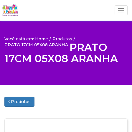
Togg
Togg
navig
navig
Você está em: Home
/
Produtos
/
PRATO
PRATO 17CM 05X08 ARANHA
17CM 05X08 ARANHA
Produtos