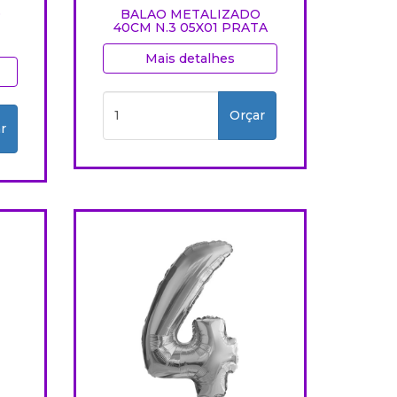
O
BALAO METALIZADO
40CM N.3 05X01 PRATA
Mais detalhes
Orçar
r