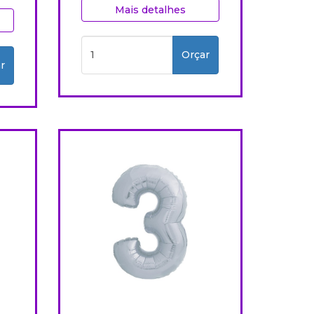
Mais detalhes
Orçar
r