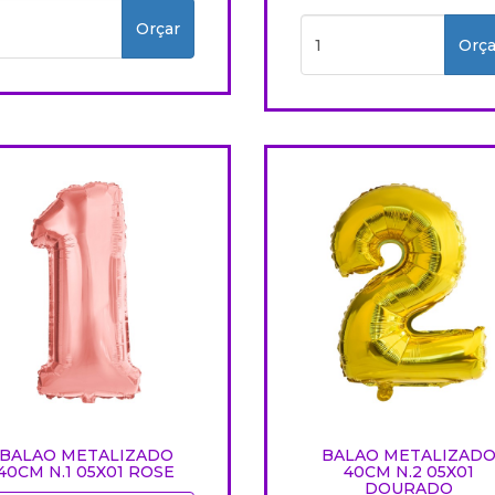
Orçar
Orça
BALAO METALIZADO
BALAO METALIZAD
40CM N.1 05X01 ROSE
40CM N.2 05X01
DOURADO