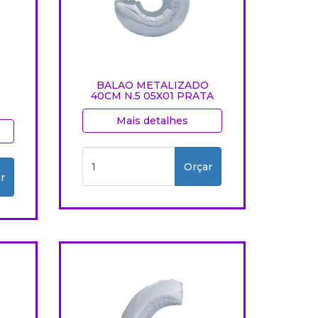
O
BALAO METALIZADO
40CM N.5 05X01 PRATA
Mais detalhes
Orçar
r